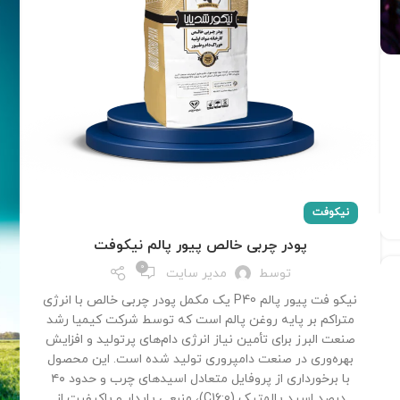
نیکوفت
پودر چربی خالص پیور پالم نیکوفت
0
توسط
مدیر سایت
نیکو فت پیور پالم P40 یک مکمل پودر چربی خالص با انرژی
متراکم بر پایه روغن پالم است که توسط شرکت کیمیا رشد
صنعت البرز برای تأمین نیاز انرژی دام‌های پرتولید و افزایش
بهره‌وری در صنعت دامپروری تولید شده است. این محصول
با برخورداری از پروفایل متعادل اسیدهای چرب و حدود ۴۰
درصد اسید پالمتیک (C16:0)، منبعی پایدار و باکیفیت از