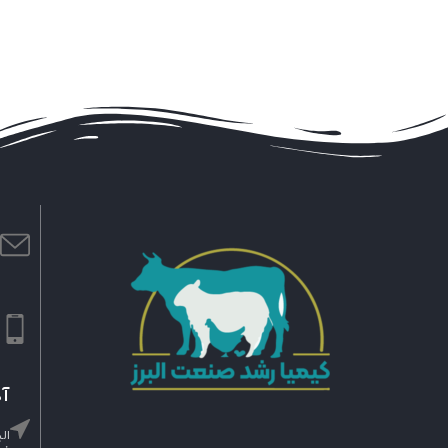
ا
m
ش
۹
آد
ال