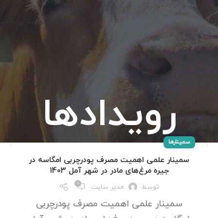
خانه نیکو
آشنایی با نی
رویدادها
سمینارها
سمینار علمی اهمیت مصرف پودرچربی امگاسه در
جیره مرغ‌های مادر در شهر آمل 1403
0
توسط
مدیر سایت
سمینار علمی اهمیت مصرف پودرچربی