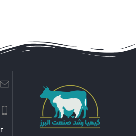
ا
m
ش
۹
آد