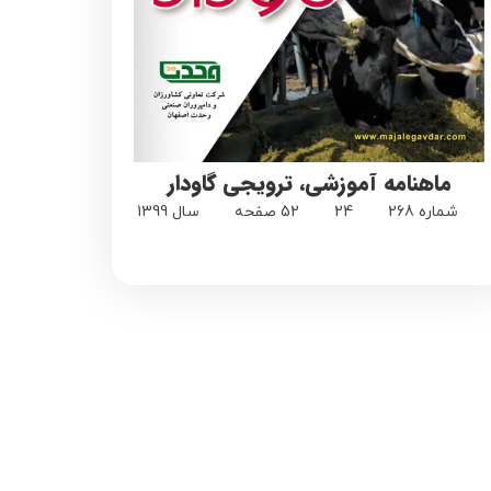
ماهنامه آموزشی، ترویجی گاودار
شماره 268
24
52 صفحه
سال 1399