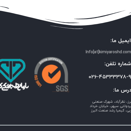
یمیل ما:
Info[at]kimiyaroshd.co
ماره تلفن:
۰۲۶-۴۵۳۳۳۳۷۸-
رس ما:
برز، نظرآباد، شهرک صنعتی
ردولتی سپهر، خیابان خرداد
بی، کیمیا رشد صنعت البرز