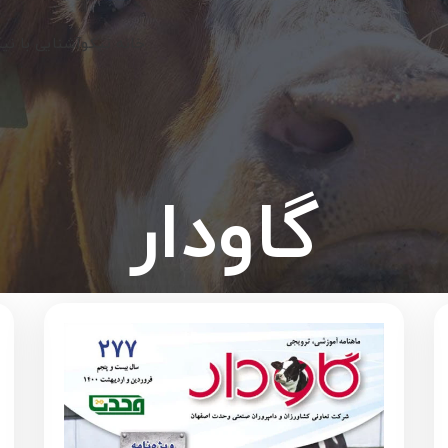
خانه نیکو
آشنایی با نی
گاودار