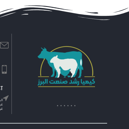
ا
m
ش
۹
آد
ال
غی
غر