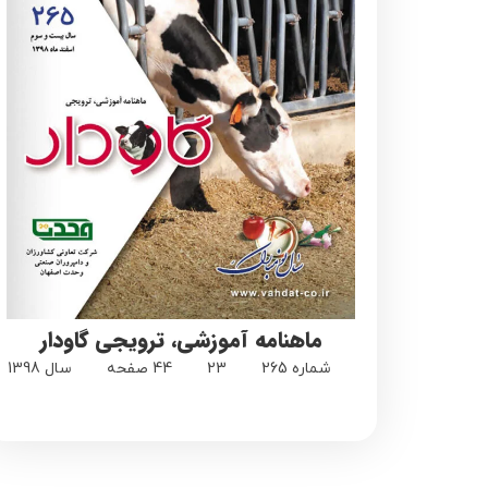
ماهنامه آموزشی، ترویجی گاودار
شماره 265
23
44 صفحه
سال 1398