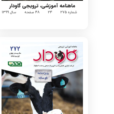
ماهنامه آموزشی، ترویجی گاودار
شماره 275
24
48 صفحه
سال 1399