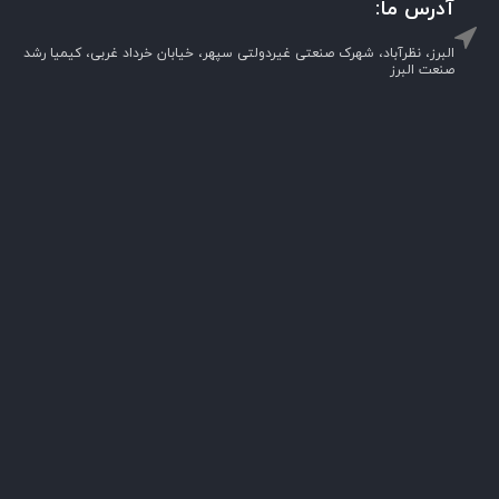
آدرس ما:
البرز، نظرآباد، شهرک صنعتی غیردولتی سپهر، خیابان خرداد غربی، کیمیا رشد
صنعت البرز