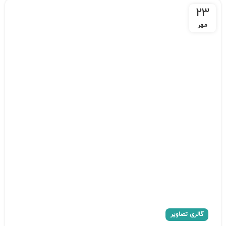
23
مهر
گالری تصاویر