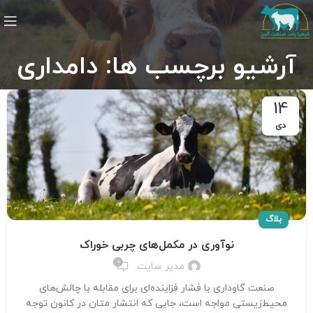
آرشیو برچسب ها: دامداری
14
دی
بلاگ
نوآوری در مکمل‌های چربی خوراک
0
مدیر سایت
صنعت گاوداری با فشار فزاینده‌ای برای مقابله با چالش‌های
محیط‌زیستی مواجه است، جایی که انتشار متان در کانون توجه