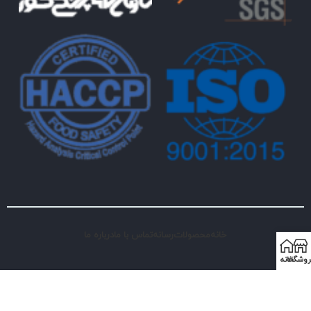
خانه
محصولات
رسانه
تماس با ما
درباره ما
روشگاه
خانه
© کلیه حقوق اثر برای شرکت کیمیا رشد البرز محفوظ است
طراحی و سئو با ❤ توسط راهکارهای دیجیتال مارکتینگ گلدن بایت.