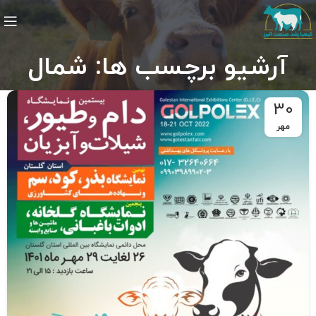
آرشیو برچسب ها: شمال
30
مهر