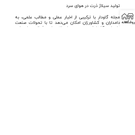
تولید سیلاژ ذرت در هوای سرد
مجله گاودار با ترکیبی از اخبار عملی و مطالب علمی، به
دامداران و کشاورزان امکان می‌دهد تا با تحولات صنعت
روشگاه
خانه
دامداری آشنا شده و بهبودهای لازم را در فعالیت‌های خود
اعمال کنند.
اشتراک گذاری:
قبلی
بعدی
ماهنامه گاودار (شماره 193)
ماهنامه گاودار (شماره 196-195)
موارد مشابه