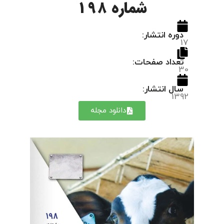
شماره 198
دوره انتشار:
17
تعداد صفحات:
30
سال انتشار:
1392
دانلود مجله