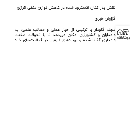
نقش بذر کتان اکسترود شده در کاهش توازن منفی انرژی
گزارش خبری
مجله گاودار با ترکیبی از اخبار عملی و مطالب علمی، به
دامداران و کشاورزان امکان می‌دهد تا با تحولات صنعت
روشگاه
خانه
دامداری آشنا شده و بهبودهای لازم را در فعالیت‌های خود
اعمال کنند.
اشتراک گذاری:
قبلی
بعدی
ماهنامه گاودار (شماره 197)
ماهنامه گاودار (شماره 199)
موارد مشابه