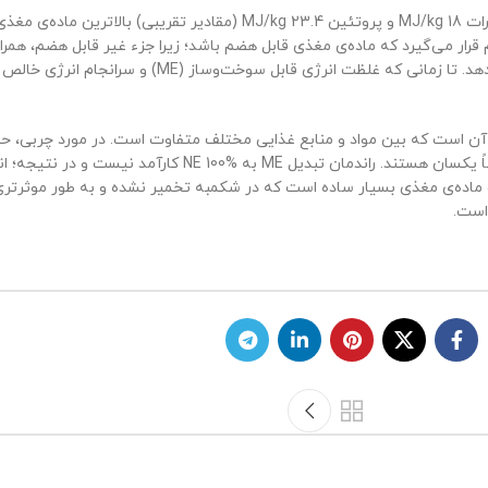
چربی با انرژی ناخالص (GE) 39.3 MJ/kg در مقایسه با کربوهیدرات 18 MJ/kg و پروتئین 23.4 MJ/kg 
م قرار می‌گیرد که ماده‌ی مغذی قابل هضم باشد؛ زیرا جزء غیر قابل هضم، همر
ن است که بین مواد و منابع غذایی مختلف متفاوت است. در مورد چربی، حداقل 
متان از دست می‌رود. بنابراین ME و انرژی قابل هضم (DE) اساساً یکسان هستند. راندمان
 ماده‌ی مغذی بسیار ساده است که در شکمبه تخمیر نشده و به طور موثرتری