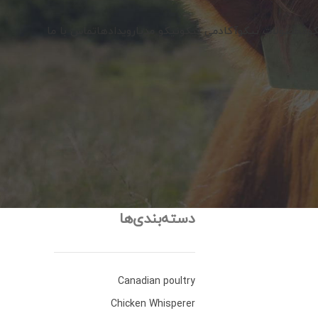
کو
محصولات نیکو
آکادمی نیکو
نیکو مدیا
رویدادها
تماس با ما
دسته‌بندی‌ها
Canadian poultry
Chicken Whisperer