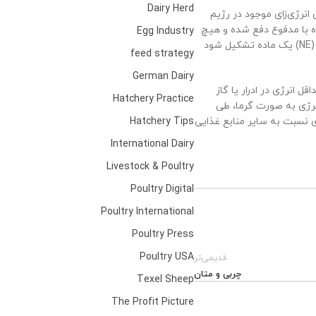
Dairy Herd
(مقادیر تقریبی) بالاترین ماده‌ی مغذی انرژی‌زای موجود در رژیم
اه با مدفوع دفع شده و هیچ
Egg Industry
کمکی به حیوان نمی‌کند. سایر تلفات انرژی مشابهی نیز رخ می‌دهد. تا زمانی که غلظت انرژی قابل سوخت‌وساز (ME) و سرانجام انرژی خالص (NE) یک ماده تشکیل شود
feed strategy
German Dairy
انرژی در ادرار یا گاز
Hatchery Practice
 تبدیل ME به NE 100% کارآمد نیست و در نتیجه؛ انرژی به صورت گرما، طی
 نسبت به سایر منابع غذایی
Hatchery Tips
International Dairy
Livestock & Poultry
Poultry Digital
Poultry International
Poultry Press
Poultry USA
قدیمی‌تر
چربی و متان
Texel Sheep
The Profit Picture