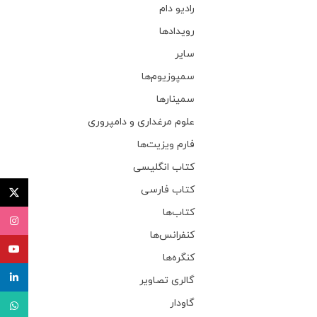
رادیو دام
رویدادها
سایر
سمپوزیوم‌ها
سمینارها
علوم مرغداری و دامپروری
فارم ویزیت‌ها
کتاب انگلیسی
کتاب فارسی
توئیتر (X
کتاب‌ها
اینستاگ
کنفرانس‌ها
یوتیوب
کنگره‌ها
لینکدای
گالری تصاویر
گاودار
واتساپ