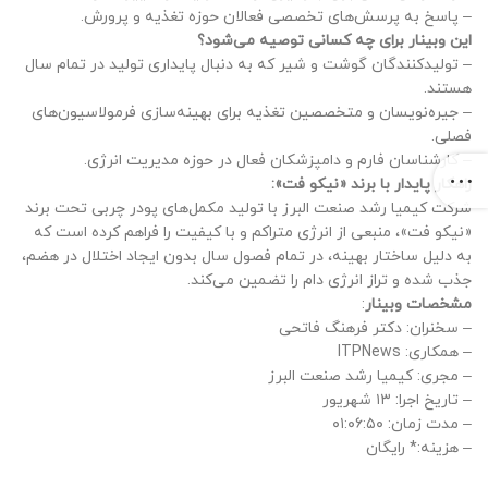
– پاسخ به پرسش‌های تخصصی فعالان حوزه تغذیه و پرورش.
این وبینار برای چه کسانی توصیه می‌شود؟
– تولیدکنندگان گوشت و شیر که به دنبال پایداری تولید در تمام سال
هستند.
– جیره‌نویسان و متخصصین تغذیه برای بهینه‌سازی فرمولاسیون‌های
فصلی.
– کارشناسان فارم و دامپزشکان فعال در حوزه مدیریت انرژی.
راهکار پایدار با برند «نیکو فت»:
شرکت کیمیا رشد صنعت البرز با تولید مکمل‌های پودر چربی تحت برند
«نیکو فت»، منبعی از انرژی متراکم و با کیفیت را فراهم کرده است که
به دلیل ساختار بهینه، در تمام فصول سال بدون ایجاد اختلال در هضم،
جذب شده و تراز انرژی دام را تضمین می‌کند.
مشخصات وبینار
:
– سخنران: دکتر فرهنگ فاتحی
– همکاری: ITPNews
– مجری: کیمیا رشد صنعت البرز
– تاریخ اجرا: ۱۳ شهریور
– مدت زمان: ۰۱:۰۶:۵۰
– هزینه:* رایگان