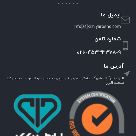
ایمیل ما:
Info[at]kimiyaroshd.com
شماره تلفن:
۰۲۶-۴۵۳۳۳۳۷۸-۹
آدرس ما:
البرز، نظرآباد، شهرک صنعتی غیردولتی سپهر، خیابان خرداد غربی، کیمیا رشد
صنعت البرز