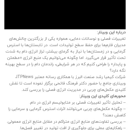
درباره این وبینار:
تغییرات فصلی و نوسانات دمایی، همواره یکی از بزرگترین چالش‌های
مدیران فارم‌ها برای حفظ سطح تولیدات است. در تابستان‌ها با استرس
گرمایی و در زمستان‌ها با نیاز به گرمای بیشتر، تراز انرژی دام به شدت
تحت تأثیر قرار می‌گیرد. اما چگونه می‌توانیم یک منبع انرژی «مطمئن
و پایدار» را طراحی کنیم که در هر شرایطی، راندمان دام را در سطح بهینه
نگه دارد؟
شرکت کیمیا رشد صنعت البرز با همکاری رسانه معتبر ITPNews،
وبیناری جامع با حضور دکتر فرهنگ فاتحی برگزار نموده است تا نقش
کلیدی مکمل‌های چربی در مدیریت انرژی فصلی را بررسی کند.
محورهای کلیدی این وبینار:
– تحلیل تأثیر تغییرات فصلی بر متابولیسم انرژی در دام.
– چگونه مکمل‌های چربی می‌توانند اثرات استرس گرمایی و سرمایی را
کاهش دهند؟
– بررسی تفاوت‌های منابع انرژی متراکم در مقابل منابع انرژی معمولی.
– راهکارهای عملی برای جلوگیری از افت تولید در تغییر فصل‌ها.