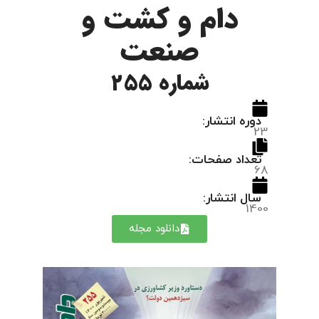
دام و کشت و
صنعت
شماره 255
دوره انتشار:
23
تعداد صفحات:
68
سال انتشار:
1400
دانلود مجله