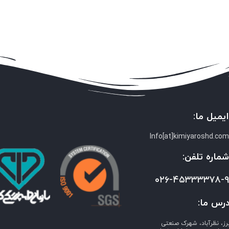
یمیل ما:
Info[at]kimiyaroshd.co
ماره تلفن:
۰۲۶-۴۵۳۳۳۳۷۸-
رس ما:
برز، نظرآباد، شهرک صنعتی