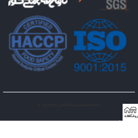
خانه
محصولات
رسانه
تماس با ما
درباره ما
روشگاه
خانه
© کلیه حقوق اثر برای شرکت کیمیا رشد البرز محفوظ است
طراحی و سئو با ❤ توسط راهکارهای دیجیتال مارکتینگ گلدن بایت.