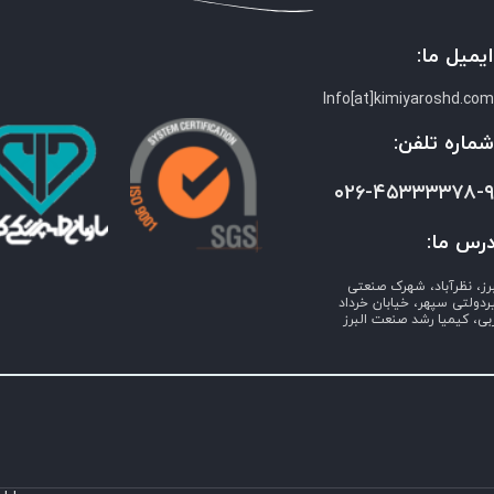
یمیل ما:
Info[at]kimiyaroshd.co
ماره تلفن:
۰۲۶-۴۵۳۳۳۳۷۸-
رس ما:
برز، نظرآباد، شهرک صنعتی
ردولتی سپهر، خیابان خرداد
بی، کیمیا رشد صنعت البرز