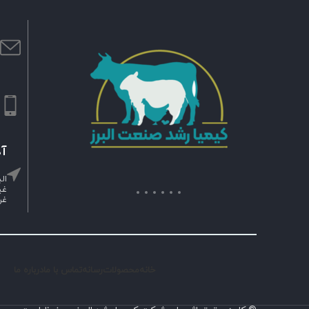
ا
m
ش
۹
آد
ال
غی
غر
خانه
محصولات
رسانه
تماس با ما
درباره ما