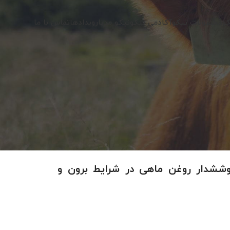
کو
محصولات نیکو
آکادمی نیکو
نیکو مدیا
رویدادها
تماس با ما
وششدار روغن ماهی در شرایط برون و