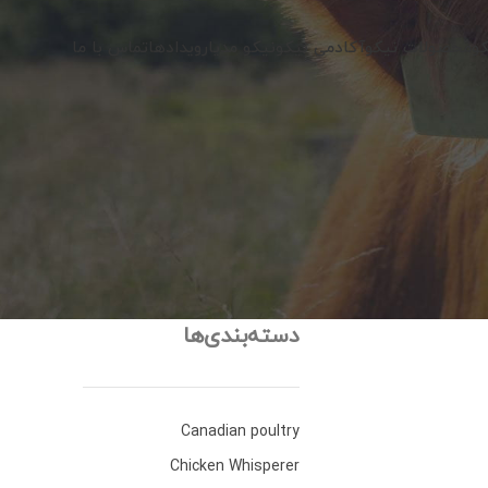
کو
محصولات نیکو
آکادمی نیکو
نیکو مدیا
رویدادها
تماس با ما
دسته‌بندی‌ها
Canadian poultry
Chicken Whisperer