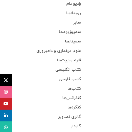
رادیو دام
رویدادها
سایر
سمپوزیوم‌ها
سمینارها
علوم مرغداری و دامپروری
فارم ویزیت‌ها
کتاب انگلیسی
کتاب فارسی
توئیتر (X
کتاب‌ها
اینستاگ
کنفرانس‌ها
یوتیوب
کنگره‌ها
لینکدای
گالری تصاویر
گاودار
واتساپ