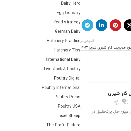
Dairy Herd
Egg Industry
feed strategy
German Dairy
قدیمی‌تر
Hatchery Practice
مدیریت گاو شیری تبریز 1403
Hatchery Tips
International Dairy
Livestock & Poultry
Poultry Digital
بلاگ
Poultry International
20
ل گاو شیری
پاییز ۱۴۰۴، چالش‌های پیش روی دامداران ایرانی
Poultry Press
آذر
0
ارسال شده توسط
مدی
Poultry USA
ر عین حال پرتحقیق در
پاییز ۱۴۰۴ قرار است برای دامدارا
Texel Sheep
چالش‌برانگیز باشد
The Profit Picture
ادامه مطلب