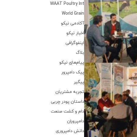
WAAT Poultry Int
World Grain
آکادمی نیکو
اخبار نیکو
اینفوگرافی
بلاگ
پیام‌های نیکو
پیک دامپرور
پیگیر
تجربه مشتریان
داستان پودر چربی
دام و کشت صنعت
دامپروران
دانش دامپروری