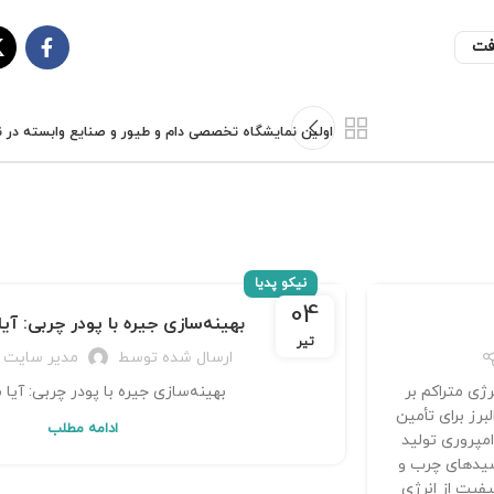
فت
اولین نمایشگاه تخصصی دام و طیور و صنایع وابسته در ن
نیکو پدیا
04
بهینه‌سازی جیره با پودر چربی: آیا
تیر
ارسال شده توسط
مدیر سایت
با انرژی متراکم بر
بهینه‌سازی جیره با پودر چربی: آیا 
رز برای تأمین
ادامه مطلب
امپروری تولید
سیدهای چرب و
ی پایدار و باکیفیت از انرژی