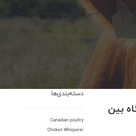
کو
محصولات نیکو
آکادمی نیکو
نیکو مدیا
رویدادها
تماس با ما
دسته‌بندی‌ها
اه بین
Canadian poultry
Chicken Whisperer