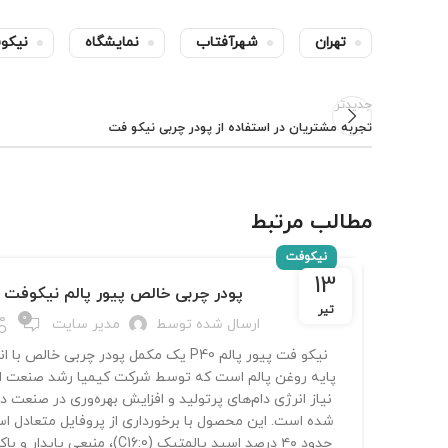
تهران
شهرآفتاب
نمایشگاه
نیکو
جدیدتر
تجربه مشتریان در استفاده از پودر چربی نیکو فت
مطالب مرتبط
نیکوفت
13
پودر چربی خالص پیور پالم نیکوفت
تیر
0
ارسال شده توسط
مدیر سایت
نیکو فت پیور پالم P40 یک مکمل پودر چربی خالص 
پایه روغن پالم است که توسط شرکت کیمیا رشد صنعت الب
نیاز انرژی دام‌های پرتولید و افزایش بهره‌وری در صنعت د
شده است. این محصول با برخورداری از پروفایل متعادل ا
حدود ۴۰ درصد اسید پالمتیک (C16:0)، منبع