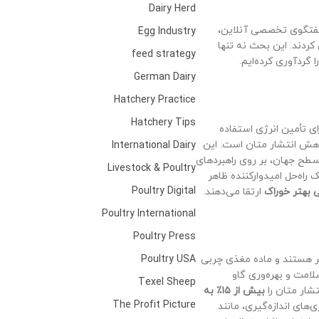
Dairy Herd
 گفتگوی تخصصی آنلاین،
Egg Industry
کردند. این بحث نه تنها
feed strategy
گردآوری کرده‌ایم.
German Dairy
Hatchery Practice
Hatchery Tips
ای تأمین انرژی استفاده
اهش انتشار متان است. این
International Dairy
 سطح جهان، بر روی راهبردهای
Livestock & Poultry
 راه‌حل امیدوارکننده ظاهر
Poultry Digital
ی بهتر خوراک
ارتقا می‌دهند.
Poultry International
Poultry Press
ثر هستند و ماده مغذی چربی
Poultry USA
لامت و بهره‌وری گاو
Texel Sheep
شار متان را
بیش از ۱۵٪ به
The Profit Picture
های اندازه‌گیری، مانند