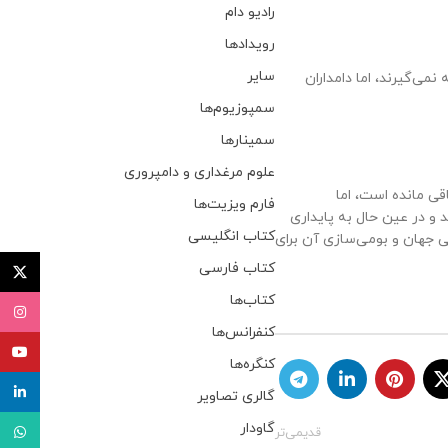
رادیو دام
رویدادها
سایر
می‌گیرند، اما دامداران
سمپوزیوم‌ها
سمینارها
علوم مرغداری و دامپروری
ی مانده است، اما
فارم ویزیت‌ها
د و در عین حال به پایداری
کتاب انگلیسی
می جهان و بومی‌سازی آن برای
کتاب فارسی
توئیتر (X
کتاب‌ها
اینستاگ
کنفرانس‌ها
یوتیوب
کنگره‌ها
لینکدای
گالری تصاویر
گاودار
واتساپ
قدیمی‌تر