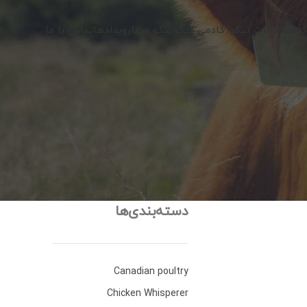
کو
محصولات نیکو
آکادمی نیکو
نیکو مدیا
رویدادها
تماس با ما
دسته‌بندی‌ها
Canadian poultry
Chicken Whisperer