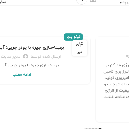
 پالم
تغذی
نیکو پدیا
04
بهینه‌سازی جیره با پودر چربی: آیا
تیر
ارسال شده توسط
مدیر سایت
با انرژی متراکم بر
بهینه‌سازی جیره با پودر چربی: آیا 
رز برای تأمین
ادامه مطلب
امپروری تولید
سیدهای چرب و
ی پایدار و باکیفیت از انرژی
صرف غلات، غلظت