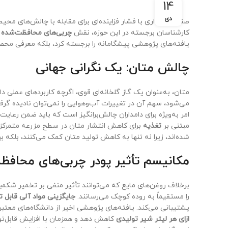
14
دی
صنعت گاوداری با فشار فزاینده‌ای برای مقابله با چالش‌های مح
کارشناسان برجسته در این حوزه، نقش
چربی‌های محافظت‌شده 
یافته‌های پژوهشی پیشگامانه را برجسته کرد، بلکه معرفی محصولا
چالش متان: یک نگرانی جهانی
متان، به‌عنوان یک گاز گلخانه‌ای قوی، اگرچه کاربردهای عملی دا
می‌شود، سهم آن در تغییرات آب‌وهوایی را نمی‌توان نادیده گر
امر به‌ویژه برای دامداران چالش‌برانگیز است که باید ضمن رعای
مبتنی بر
تغذیه
برای کاهش انتشار متان در سطح مزرعه متمرکز
شده‌اند، زیرا نه تنها به کاهش تولید متان کمک می‌کنند، بلکه بهره
مکانیسم تأثیر پودر چربی‌های محافظ
برخلاف روغن‌های مایع که می‌توانند تأثیر منفی بر تخمیر شکم
را مستقیماً به روده کوچک می‌رسانند.
جایگزینی مواد آلی قابل 
پشتیبانی می‌کند. یافته‌های پژوهشی اخیر از دانشگاه‌های معتبر
ازای هر لیتر شیر تولیدی
کاهش دهد و همزمان با افزایش قابل‌توجه