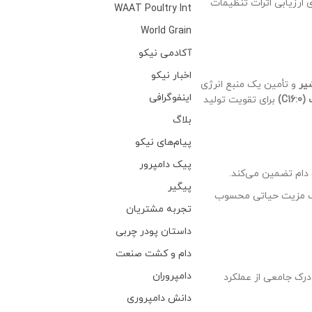
 ارزیابی اثرات تنظیمات
WAAT Poultry Int
World Grain
آکادمی نیکو
اخبار نیکو
یر
و تأمین یک منبع انرژی
اینفوگرافی
برای تقویت تولید
بلاگ
پیام‌های نیکو
پیک دامپرور
دام تضمین می‌کند.
پیگیر
، یک مزیت حیاتی محسوب
تجربه مشتریان
داستان پودر چربی
دام و کشت صنعت
دامپروران
رک جامعی از عملکرد
دانش دامپروری