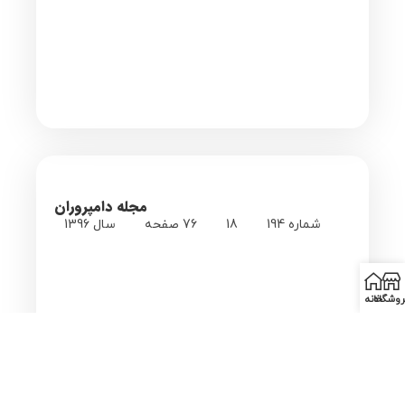
مجله دامپروران
شماره 194
18
76 صفحه
سال 1396
روشگاه
خانه