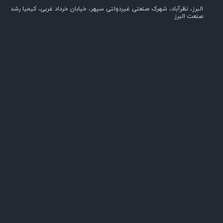
البرز، نظرآباد، شهرک صنعتی غیردولتی سپهر، خیابان خرداد غربی، کیمیا رشد
صنعت البرز