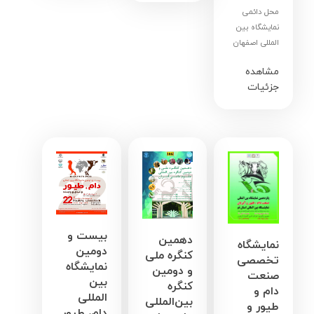
محل دائمی
نمایشگاه بین
المللی اصفهان
مشاهده
جزئیات
بیست و
دهمین
نمایشگاه
دومین
کنگره ملی
تخصصی
نمایشگاه
و دومین
صنعت
بین
کنگره
دام و
المللی
بین‌المللی
طیور و
دام، طیور