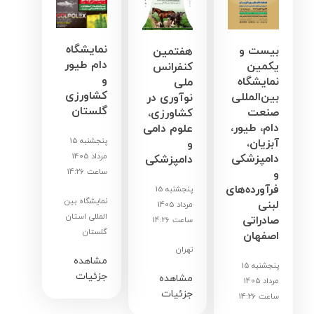
نمایشگاه
بیست و
هفتمین
دام طیور
یکمین
کنفرانس
و
نمایشگاه
ملی
کشاورزی
بین‌المللی
نوآوری در
گلستان
صنعت
کشاورزی،
دام، طیور،
علوم دامی
پنجشنبه 15
آبزیان،
و
مرداد 1405
دامپزشکی
دامپزشکی
ساعت 14:26
و
فرآورده‌های
پنجشنبه 15
نمایشگاه بین
لبنی
مرداد 1405
المللی استان
صادراتی
ساعت 14:26
گلستان
اصفهان
تهران
مشاهده
پنجشنبه 15
جزئیات
مشاهده
مرداد 1405
جزئیات
ساعت 14:26