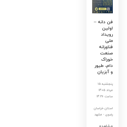
فن دانه –
اولین
رویداد
ملی
فناورانه
صنعت
خوراک
دام، طیور
و آبزیان
پنجشنبه 15
مرداد 1405
ساعت 14:26
استان خراسان
رضوی - مشهد
مشاهده