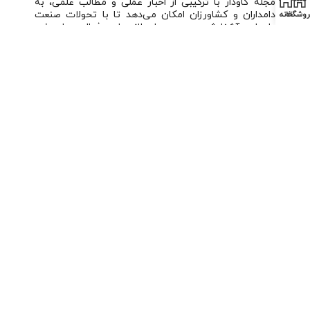
مجله گاودار با ترکیبی از اخبار عملی و مطالب علمی، به
دامداران و کشاورزان امکان می‌دهد تا با تحولات صنعت
روشگاه
خانه
دامداری آشنا شده و بهبودهای لازم را در فعالیت‌های خود
اعمال کنند.
اشتراک گذاری:
قبلی
بعدی
ماهنامه گاودار (شماره 276)
ماهنامه گاودار (شماره 278)
موارد مشابه