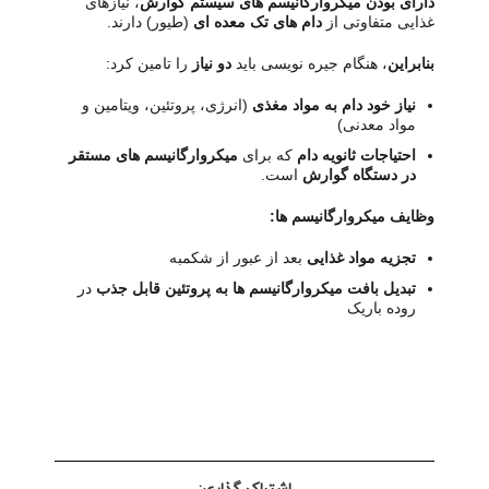
دارای بودن میکروارگانیسم های سیستم گوارش
، نیازهای
غذایی متفاوتی از
دام های تک معده ای
(طیور) دارند.
بنابراین
، هنگام جیره نویسی باید
دو نیاز
را تامین کرد:
نیاز خود دام به مواد مغذی
(انرژی، پروتئین، ویتامین و
مواد معدنی)
احتیاجات ثانویه دام
که برای
میکروارگانیسم های مستقر
در دستگاه گوارش
است.
وظایف میکروارگانیسم ها:
تجزیه مواد غذایی
بعد از عبور از شکمبه
تبدیل بافت میکروارگانیسم ها به پروتئین قابل جذب
در
روده باریک