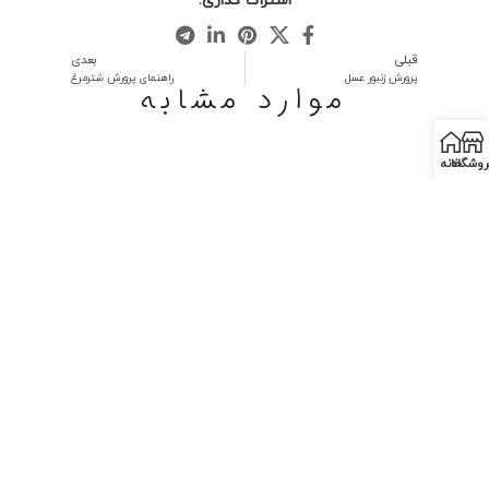
اشتراک گذاری:
قبلی
بعدی
پرورش زنبور عسل
راهنمای پرورش شترمرغ
موارد مشابه
روشگاه
خانه
Nutrient Requirements of
Dairy Cattle