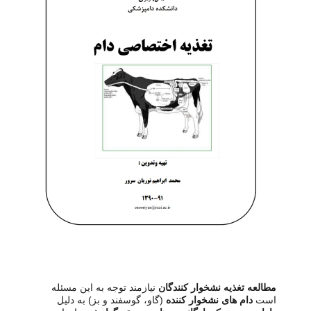
مطالعه تغذیه نشخوار کنندگان
نیازمند توجه به این مسئله
است
دام های نشخوار کننده
(گاو، گوسفند و بز) به دلیل