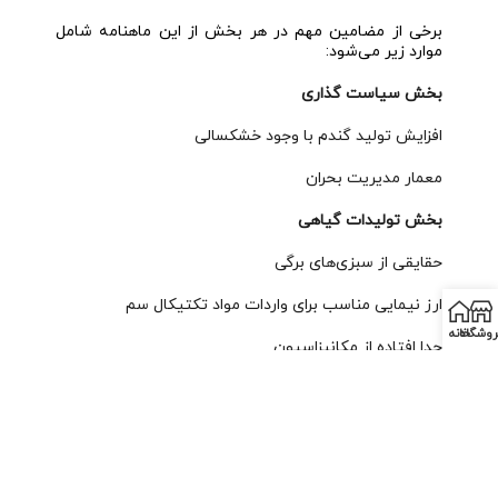
برخی از مضامین مهم در هر بخش از این ماهنامه شامل
موارد زیر می‌شود:
بخش سیاست گذاری
افزایش تولید گندم با وجود خشکسالی
معمار مدیریت بحران
بخش تولیدات گیاهی
حقایقی از سبزی‌های برگی
ارز نیمایی مناسب برای واردات مواد تکتیکال سم
روشگاه
خانه
جدا افتاده از مکانیزاسیون
بخش صنایع دام، طیور و آبزیان
آماده‌باش برای آنفولانزای مرغی
جهش صنعت مرغداری به فضای تکنولوژی