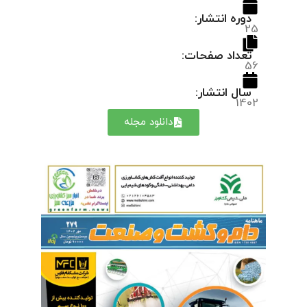
دوره انتشار:
25
تعداد صفحات:
56
سال انتشار:
1402
دانلود مجله