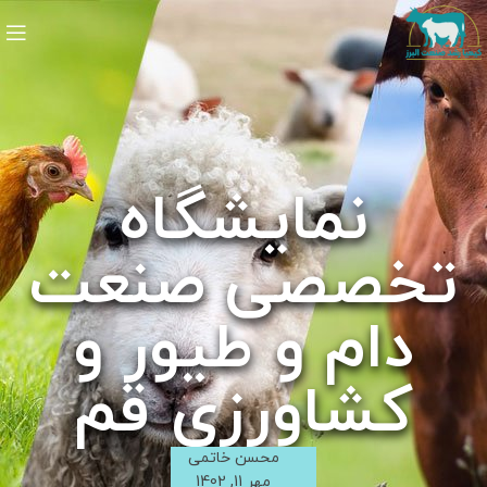
نمایشگاه
تخصصی صنعت
دام و طیور و
کشاورزی قم
محسن خاتمی
مهر 11, 1402