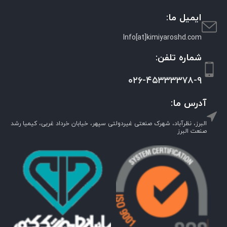
ایمیل ما:
Info[at]kimiyaroshd.com
شماره تلفن:
۰۲۶-۴۵۳۳۳۳۷۸-۹
آدرس ما:
البرز، نظرآباد، شهرک صنعتی غیردولتی سپهر، خیابان خرداد غربی، کیمیا رشد
صنعت البرز