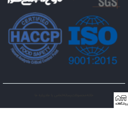
خانه
محصولات
رسانه
تماس با ما
درباره ما
روشگاه
خانه
© کلیه حقوق اثر برای شرکت کیمیا رشد البرز محفوظ است
طراحی و سئو با ❤ توسط راهکارهای دیجیتال مارکتینگ گلدن بایت.