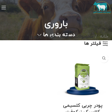
باروری
دسته بندی ها
خانه
محصولات برچسب خورده “باروری”
فیلتر ها
پودر چربی کلسیمی