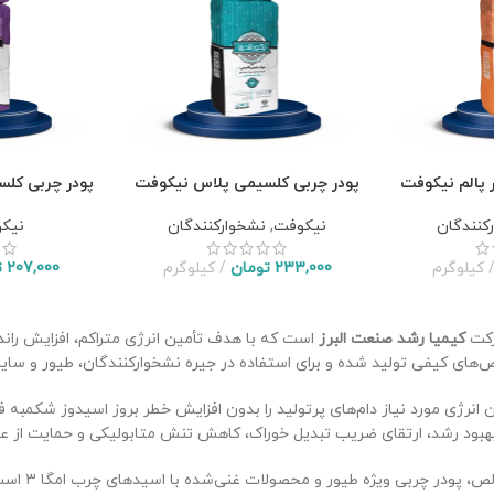
 پالم نیکوفت
پودر چربی کلسیمی پلاس نیکوفت
پودر چربی کل
کنندگان
نیکوفت
,
نشخوارکنندگان
نیک
کیلوگرم
233,000
تومان
کیلوگرم
207,000
ت
رکت
کیمیا رشد صنعت البرز
است که با هدف تأمین انرژی متراکم، افزایش راند
‌های کیفی تولید شده و برای استفاده در جیره نشخوارکنندگان، طیور و سایر 
ن انرژی مورد نیاز دام‌های پرتولید را بدون افزایش خطر بروز اسیدوز شکمبه 
، بهبود رشد، ارتقای ضریب تبدیل خوراک، کاهش تنش متابولیکی و حمایت از 
شامل انواع