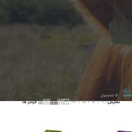
کو
محصولات نیکو
آکادمی نیکو
نیکو مدیا
رویدادها
تماس با ما
نیکوفت
5 محصول
نمایش
9
12
18
24
فیلتر ها