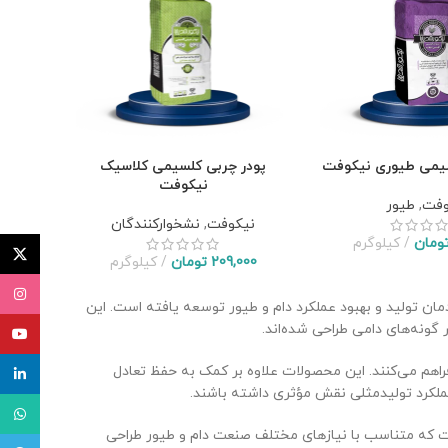
سیمی طیوری نیکوفت
پودر چربی کلسیمی کلاسیک
نیکوفت
وفت
,
طیور
نیکوفت
,
نشخوارکنندگان
ومان
کیلوگرم
توئیتر (X
209,000
تومان
کیلوگرم
اینستاگ
مان تولید و بهبود عملکرد دام و طیور توسعه یافته است. این
گونه‌های دامی طراحی شده‌اند.
یوتیوب
فراهم می‌کنند. این محصولات علاوه بر کمک به حفظ تعادل
لینکدای
عملکرد تولیدمثلی نقش مؤثری داشته باشند.
واتساپ
 پودر چربی کلسیمی، پودر چربی خالص، پودر چربی ویژه طیور و محصولات غنی‌شده با اسیدهای چرب امگا ۳ است که متناسب با نیازهای مختلف صنعت دام و طیور طراحی