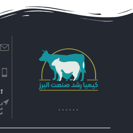
ا
m
ش
۹
آد
ال
غی
غر