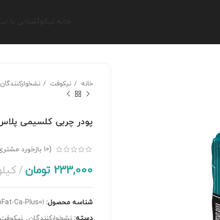
خانه نیکو
آشنایی با نی
خانه
نیکوفت
نشخوارکنندگان
پودر چربی کلسیمی پلاس
(
10
بازخورد مشتری
233,000
تومان
کیلو
شناسه محصول:
oFat-Ca-Plus01
دسته:
نشخوارکنندگان
,
نیکوفت