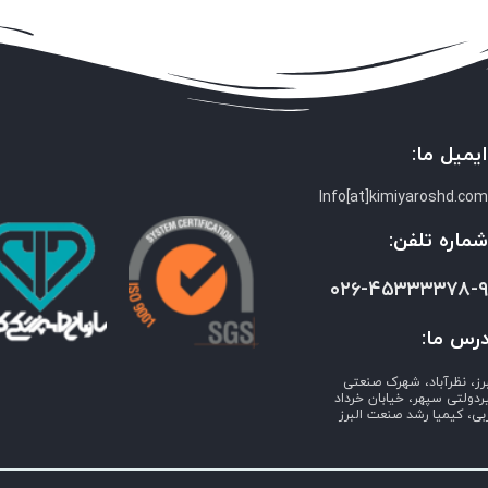
یمیل ما:
Info[at]kimiyaroshd.co
ماره تلفن:
۰۲۶-۴۵۳۳۳۳۷۸-
رس ما:
برز، نظرآباد، شهرک صنعتی
ردولتی سپهر، خیابان خرداد
بی، کیمیا رشد صنعت البرز