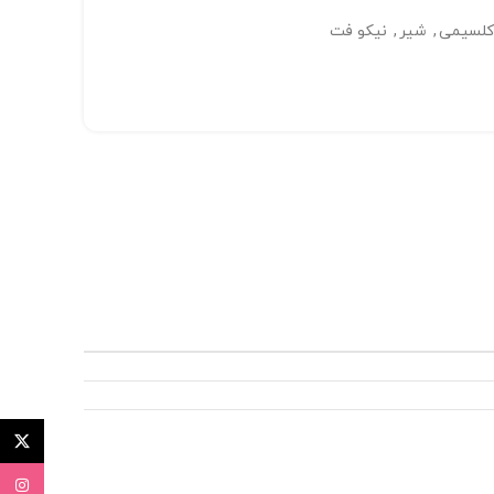
کلسیمی
,
شیر
,
نیکو فت
توئیتر (X
اینستاگ