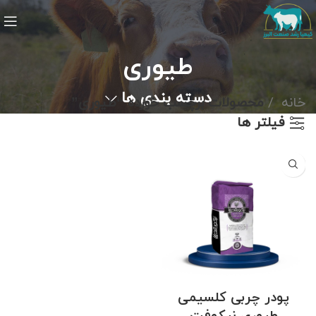
طیوری
دسته بندی ها
خانه
محصولات برچسب خورده “طیوری”
فیلتر ها
پودر چربی کلسیمی