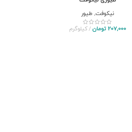
طیوری نیکوفت
نیکوفت
,
طیور
207,000
تومان
کیلوگرم