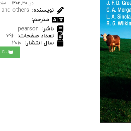
دی 30, 1402
11:58 ق
نویسنده:
 and others
مترجم:
ناشر:
pearson
تعداد صفحات:
692
سال انتشار:
2010
لینک 