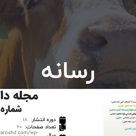
خانه نیکو
آشنایی با نی
رسانه
مجله دام
شماره 187
دوره انتشار:
18
تعداد صفحات:
60
iyaroshd.com/wp-
سال