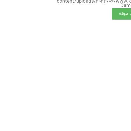
content/uploads/2024/06/www.k
Damp
د مجله