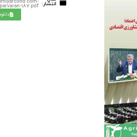
imiyaroshd.com-
انتشار:
arvaran-187.pdf
دانلو