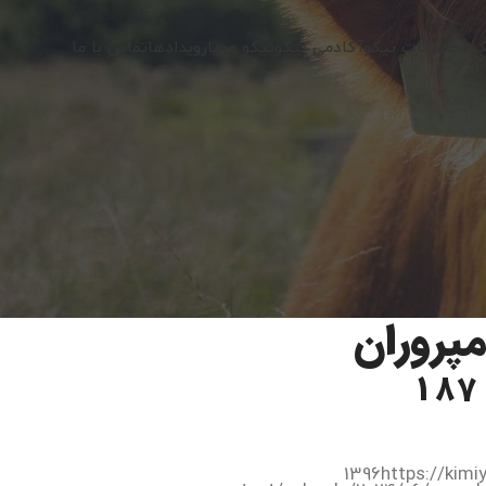
کو
محصولات نیکو
آکادمی نیکو
نیکو مدیا
رویدادها
تماس با ما
پروران
1396https://kim