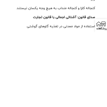
کنجاله کلزا و کنجاله منداب به هیچ وجه یکسان نیستند.
صدای قانون: آشنائی اجمالی با قانون تجارت
استفاده از مواد معدنی در تغذیه گاوهای گوشتی
روشگاه
خانه
عوامل مؤثر بر عملکرد تولید مثلی گاوهای شیری
وضعیت بخش کشاورزی و برون رفت از شرایط رکود تورمی
(1)
کاهش میزان ابتلا به کمبود کلسیم خون در گاوهای اوایل
شیردهی (2)
گزارش تصویری گاوداری پهلوانی نژاد
تغذیه گاوهای شیری بدون سیلاژ ذرت
تولید کود ورمی کمپوست، چای کمپوست و پرورش کرم
خاکی
مجله گاودار با ترکیبی از اخبار عملی و مطالب علمی، به