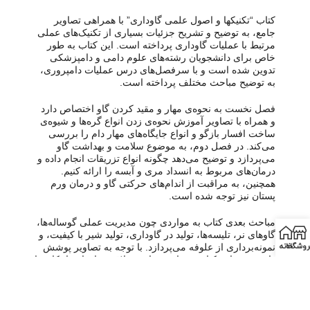
کتاب “تکنیکها و اصول علمی گاوداری” با همراهی تصاویر
جامع، به توضیح و تشریح جزئیات بسیاری از تکنیک‌های عملی
مرتبط با عملیات گاوداری پرداخته است. این کتاب به طور
خاص برای دانشجویان رشته‌های علوم دامی و دامپزشکی
تدوین شده است و با سرفصل‌های درس عملیات دامپروری،
به توضیح مباحث مختلف پرداخته است.
فصل نخست به نحوه‌ی مهار و مقید کردن گاو اختصاص دارد
و همراه با تصاویر آموزش نحوه‌ی زدن انواع گره‌ها و شیوه‌ی
ساخت افسار بازگو و انواع جایگاه‌های مهار دام را بررسی
می‌کند. در فصل دوم، به موضوع سلامت و بهداشت گاو
می‌پردازد و توضیح می‌دهد چگونه انواع تزریقات انجام داده و
درمان‌های مربوط به انسداد مری و آبسه را ارائه کنیم.
همچنین، به مراقبت از اندام‌های حرکتی گاو و درمان ورم
پستان نیز توجه شده است.
مباحث بعدی کتاب به مواردی چون مدیریت عملی گوساله‌ها،
گاوهای نر، تلیسه‌ها، تولید در گاوداری، تولید شیر با کیفیت، و
روشگاه
خانه
نمونه‌برداری از علوفه می‌پردازد. با توجه به تصاویر پوشش
داده شده، این کتاب به دانشجویان و علاقه‌مندان این امکان را
می‌دهد که با نحوه‌ی اجرای عملیات گاوداری به‌صورت علمی
و عملی آشنا شوند.