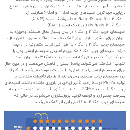
شده‌ترین آنها عبارتند از؛ علف سبز، دانه‌ی کتان، روغن ماهی و منابع
دریایی. مهم‌ترین اسیدهای چرب امگا 3 و امگا 6 عبارتند از:
1. امگا 3: cis-9، cis-12، cis-15 α-لینولنیک اسید (C18:3)
2. امگا 6: cis-9، cis-12 لینولئیک اسید (C18:2)
اسیدهای چرب امگا 3 و امگا 6 در بدن بسیار فعال هستند، به‌ویژه به
عنوان اجزای غشای سلولی برای کمک به حفظ عملکرد سلول. با این حال،
اسیدهای چرب امگا 3 و امگا 6 به طور کلی اثرات متفاوتی در دام‌ها
دارند. اسیدهای چرب امگا 6 مکانیزیم امنیتی سیستم ایمنی بدن را
تحریک می‌کنند، در حالی که اسیدهای چرب امگا 3 به عنوان “ضد
التهاب” شناخته می‌شوند، پاسخ ایمنی را کاهش می‌دهند و در عین حال
اجزای سیستم ایمنی را برای مبارزه با عفونت تقویت می‌کنند. (شکل 1)
این اسیدهای چرب همچنین می‌توانند از طریق تأثیرات متفاوت بر
تولید PGF2α توسط رحم، تأثیر زیادی بر باروری داشته باشند. اسیدهای
چرب امگا 6، تولید PGF2α را به طرز موثری افزایش می‌دهند، منجر به
پسرفت جسم زرد و توقف تولید پروژسترون می‌شوند. در حالی که
اسیدهای چرب امگا 3 به کاهش این اثر کمک می‌کنند.